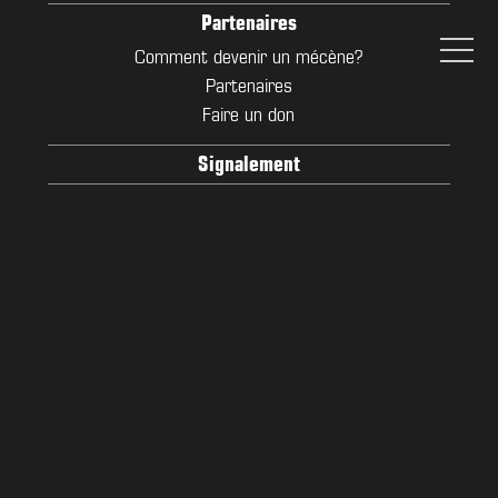
Partenaires
Comment devenir un mécène?
Partenaires
Faire un don
Signalement
ACTUALITÉS
Actualités
Football Américain
Flag
Cheerleading
ECFA
ACF
Sport-Santé
NOUVEAU PARTENARIAT
Dans le cadre du développement de
notre académie citoyenne (A.C.F) lié à
nos projets de développement sportif,
culturel et social, nous venons de
signer un partenariat avec l’association
Premiers de Cordée jusqu’en 2024.
Notre partenariat consistera à animer
tous les mois des animations de flag
football à destination des enfants